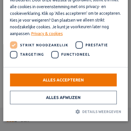
alle cookies in overeenstemming met ons privacy- en
cookieverklaring. Klik op 'Alles accepteren' om te accepteren.
Meld u hier aan voor onze
Kies je voor weigeren? Dan plaatsen we alleen strikt
noodzakelijke cookies. Je kunt je voorkeuren later nog
digitale nieuwsbrief
aanpassen.
Privacy & cookies
Verstuur
STRIKT NOODZAKELIJK
PRESTATIE
TARGETING
FUNCTIONEEL
Certificaten
ALLES ACCEPTEREN
ALLES AFWIJZEN
DETAILS WEERGEVEN
Strikt noodzakelijk
Prestatie
Targeting