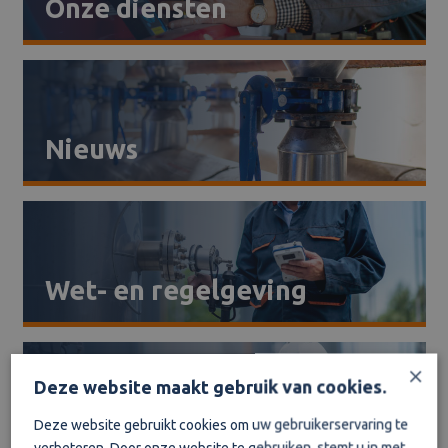
Onze diensten
Nieuws
Wet- en regelgeving
×
Deze website maakt gebruik van cookies.
Vraag en antwoord
Deze website gebruikt cookies om uw gebruikerservaring te
verbeteren. Door onze website te gebruiken, stemt u in met