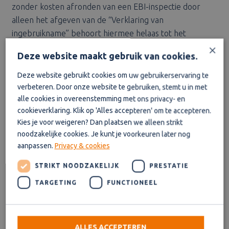
zonder kosten afronden van een EBI-inspectie door
alleen het afgeven van de “Verklaring van
ingebruikname” behoort hiermee helaas tot het
×
verleden.
Deze website maakt gebruik van cookies.
Deze website gebruikt cookies om uw gebruikerservaring te
verbeteren. Door onze website te gebruiken, stemt u in met
alle cookies in overeenstemming met ons privacy- en
Over ons
cookieverklaring. Klik op 'Alles accepteren' om te accepteren.
Kies je voor weigeren? Dan plaatsen we alleen strikt
noodzakelijke cookies. Je kunt je voorkeuren later nog
aanpassen.
Privacy & cookies
STRIKT NOODZAKELIJK
PRESTATIE
Onze diensten
TARGETING
FUNCTIONEEL
ALLES ACCEPTEREN