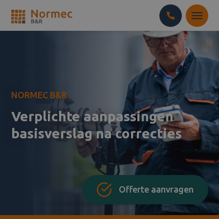
NORMEC B&R
Verplichte aanpassingen
basisverslag na correcties
Offerte aanvragen