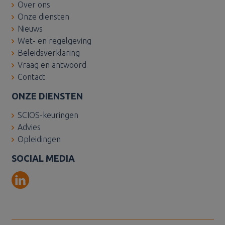
te berekenen vo
Over ons
de
Onze diensten
analyserapporte
van de site.
Nieuws
_ga_XEBCTD1GJ9
.benrinspectie.nl
1 jaar 1
Deze cookie wor
Wet- en regelgeving
maand
gebruikt door
Beleidsverklaring
Google Analytics
de sessiestatus t
Vraag en antwoord
behouden.
Contact
ONZE DIENSTEN
SCIOS-keuringen
Advies
Opleidingen
SOCIAL MEDIA