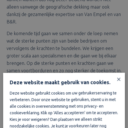
alleen vanwege de geografische dekking maar ook
dankzij de gezamenlijke expertise van Van Empel en van
B&R.
De komende tijd gaan we samen onder de loep nemen
wat de sterke punten zijn van beide bedrijven om
vervolgens de krachten te bundelen. We krijgen een
groter scala aan specialismen en die gaan we bij elkaar
brengen. Op die sterke punten en krachten gaan we
samen voortborduren en zo nog sterker de toekomst in.
×
Deze website maakt gebruik van cookies.
Voor vragen kan contact opgenomen worden met Ruud
van Empel, directeur van Empel Inspecties en Advisering
Deze website gebruikt cookies om uw gebruikerservaring te
door te mailen naar:
rve@vanempelinspecties.com
of te
verbeteren. Door onze website te gebruiken, stemt u in met
bellen naar: +31630649018.
alle cookies in overeenstemming met ons privacy- en
cookieverklaring. Klik op 'Alles accepteren' om te accepteren.
Wilt u meer weten over de overname?
Kies je voor weigeren? Dan plaatsen we alleen strikt
noodzakelijke cookies. Je kunt je voorkeuren later nog