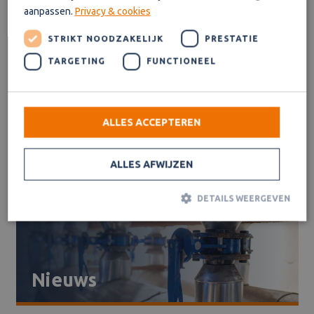
Meer informatie over de overname
aanpassen.
Privacy & cookies
STRIKT NOODZAKELIJK
PRESTATIE
TARGETING
FUNCTIONEEL
Over ons
ALLES ACCEPTEREN
ALLES AFWIJZEN
Onze diensten
DETAILS WEERGEVEN
Strikt noodzakelijk
Prestatie
Targeting
Functioneel
Nieuws
Strikt noodzakelijke cookies maken de kernfunctionaliteiten van
de website mogelijk, zoals gebruikersaanmelding en
accountbeheer. De website kan niet goed worden gebruikt zonder